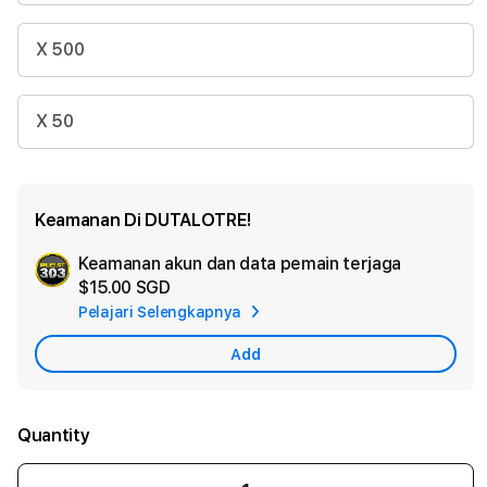
X 500
X 50
Keamanan Di DUTALOTRE!
Keamanan akun dan data pemain terjaga
Ad
$15.00 SGD
App
Pelajari Selengkapnya
Car
Add
Quantity