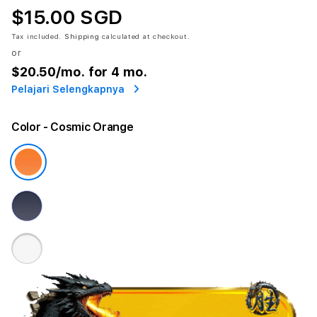
$15.00 SGD
Tax included.
Shipping
calculated at checkout.
or
$20.50
/mo. for 4 mo.
Pelajari Selengkapnya
Color
- Cosmic Orange