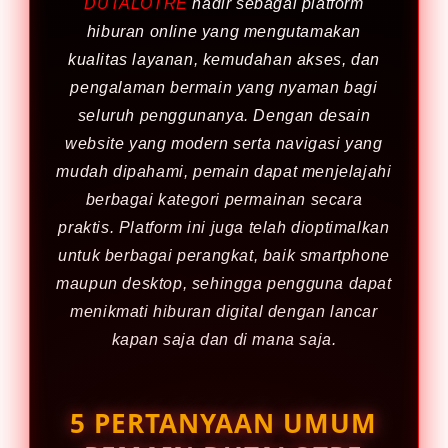
DUTALOTRE
hadir sebagai platform
hiburan online yang mengutamakan
kualitas layanan, kemudahan akses, dan
pengalaman bermain yang nyaman bagi
seluruh penggunanya. Dengan desain
website yang modern serta navigasi yang
mudah dipahami, pemain dapat menjelajahi
berbagai kategori permainan secara
praktis. Platform ini juga telah dioptimalkan
untuk berbagai perangkat, baik smartphone
maupun desktop, sehingga pengguna dapat
menikmati hiburan digital dengan lancar
kapan saja dan di mana saja.
5 PERTANYAAN UMUM