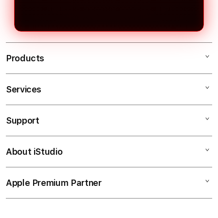
pengguna tetap optimal.
ramah pengguna, serta layanan yang
terus dikembangkan untuk
memberikan pengalaman hiburan
online yang lebih berkualitas.
Products
Services
DUTALOTRE
DUTALOTRE LOGIN
Support
AppleCare+
DUTALOTRE DAFTAR
Corporate
DUTALOTRE LINK LOGIN
About iStudio
My Account
Game Online
DUTALOTRE LINK
Collection & Delivery
Elush Service Provider
APLIKASI DUTALOTRE
Apple Premium Partner
About Us
Returns & Exchanges
Financing Options
DUTALOTRE MOBILE
Find an iStudio near you
Contact Us
Trade-in
DUTALOTRE GAME MOBILE