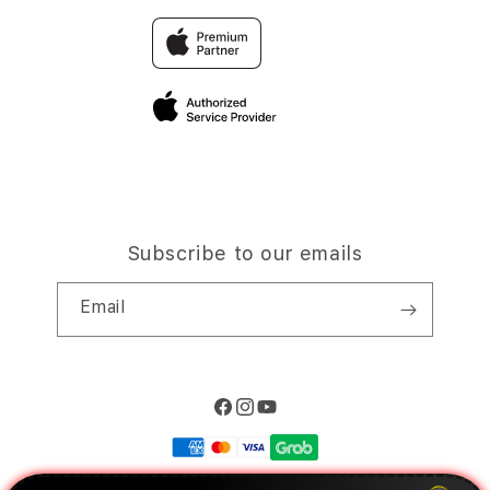
Why Shop at iStudio
FAQ
Traveller’s Reservation
Elush Corporate Website
Privacy Policy
Site Terms of Use
Subscribe to our emails
Email
Facebook
Instagram
YouTube
Payment
methods