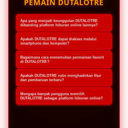
PEMAIN DUTALOTRE
Apa yang menjadi keunggulan DUTALOTRE
dibanding platform hiburan online lainnya?
DUTALOTRE menghadirkan platform
Apakah DUTALOTRE dapat diakses melalui
dengan tampilan yang modern,
smartphone dan komputer?
sistem yang responsif, serta
Ya. DUTALOTRE telah dioptimalkan
Bagaimana cara menemukan permainan favorit
berbagai pilihan permainan yang
untuk smartphone, tablet, maupun
di DUTALOTRE?
terus diperbarui untuk memberikan
komputer sehingga seluruh fitur
DUTALOTRE menyediakan kategori
pengalaman hiburan yang lebih
Apakah DUTALOTRE rutin menghadirkan fitur
dapat digunakan dengan lancar
permainan yang lengkap, menu
dan pembaruan terbaru?
nyaman.
tanpa perlu menginstal aplikasi
navigasi yang mudah dipahami, serta
Tentu. DUTALOTRE secara berkala
tambahan.
Mengapa banyak pengguna memilih
fitur pencarian yang praktis agar
meningkatkan performa sistem,
DUTALOTRE sebagai platform hiburan online?
pengguna dapat menemukan
memperbarui fitur, dan
Karena DUTALOTRE menawarkan
permainan sesuai dengan keinginan
menambahkan variasi permainan
akses yang cepat, koleksi permainan
mereka.
baru untuk menjaga pengalaman
yang beragam, antarmuka yang